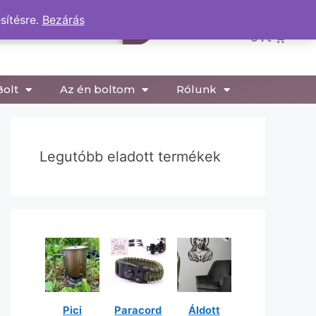
sítésre.
Bezárás
0
0
Ft
Bolt
Az én boltom
Rólunk
Legutóbb eladott termékek
Pici
Paracord
Áldott