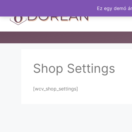
Ez egy demó áru
Shop Settings
[wcv_shop_settings]