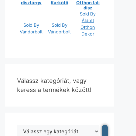
dísztárgy
Karkötő
Otthon fali
dísz
Sold By
Áldott
Sold By
Sold By
Otthon
Vándorbolt
Vándorbolt
Dekor
Válassz kategóriát, vagy
keress a termékek között!