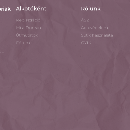
Alkotóként
Rólunk
riák
Regisztráció
ÁSZF
Mi a Dorean
Adatvédelem
Útmutatók
Sütik használata
Fórum
GYIK
és