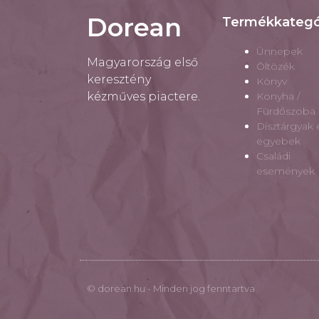
Dorean
Termékkategó
Ünnepek
Magyarország első
Öltözék
keresztény
Könyv
kézműves piactere.
Konyha /
Fürdőszoba
Dísztárgyak 
egyebek
Családi
események
© dorean.hu - Minden jog fenntartva