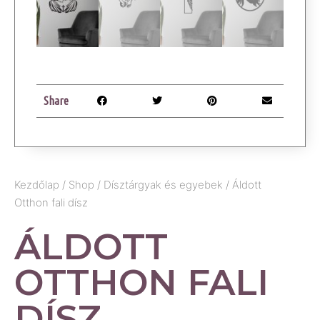
Share
Kezdőlap
/
Shop
/
Dísztárgyak és egyebek
/ Áldott
Otthon fali dísz
ÁLDOTT
OTTHON FALI
DÍSZ