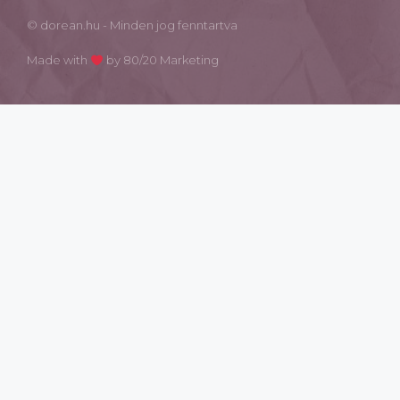
© dorean.hu - Minden jog fenntartva
Made with
by 80/20 Marketing