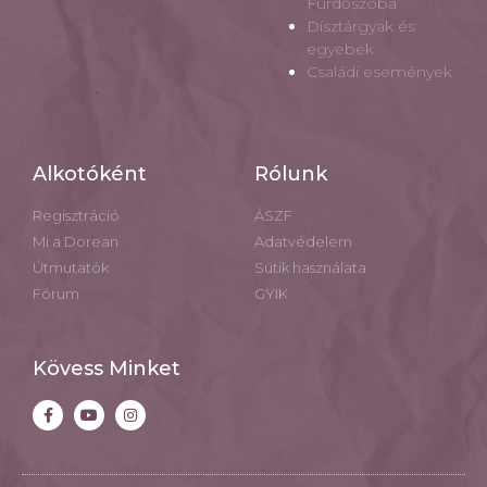
Fürdőszoba
Dísztárgyak és
egyebek
Családi események
Alkotóként
Rólunk
Regisztráció
ÁSZF
Mi a Dorean
Adatvédelem
Útmutatók
Sütik használata
Fórum
GYIK
Kövess Minket