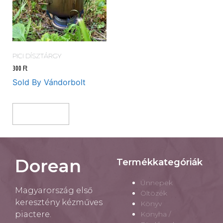
PICI DÍSZTÁRGY
300
Ft
Sold By Vándorbolt
Kosárba Teszem
Dorean
Termékkategóriák
Ünnepek
Magyarország első
Öltözék
keresztény kézműves
Könyv
piactere.
Konyha /